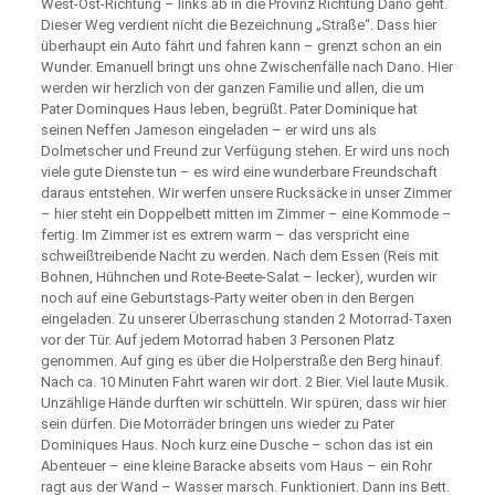
West-Ost-Richtung – links ab in die Provinz Richtung Dano geht.
Dieser Weg verdient nicht die Bezeichnung „Straße“. Dass hier
überhaupt ein Auto fährt und fahren kann – grenzt schon an ein
Wunder. Emanuell bringt uns ohne Zwischenfälle nach Dano. Hier
werden wir herzlich von der ganzen Familie und allen, die um
Pater Dominques Haus leben, begrüßt. Pater Dominique hat
seinen Neffen Jameson eingeladen – er wird uns als
Dolmetscher und Freund zur Verfügung stehen. Er wird uns noch
viele gute Dienste tun – es wird eine wunderbare Freundschaft
daraus entstehen. Wir werfen unsere Rucksäcke in unser Zimmer
– hier steht ein Doppelbett mitten im Zimmer – eine Kommode –
fertig. Im Zimmer ist es extrem warm – das verspricht eine
schweißtreibende Nacht zu werden. Nach dem Essen (Reis mit
Bohnen, Hühnchen und Rote-Beete-Salat – lecker), wurden wir
noch auf eine Geburtstags-Party weiter oben in den Bergen
eingeladen. Zu unserer Überraschung standen 2 Motorrad-Taxen
vor der Tür. Auf jedem Motorrad haben 3 Personen Platz
genommen. Auf ging es über die Holperstraße den Berg hinauf.
Nach ca. 10 Minuten Fahrt waren wir dort. 2 Bier. Viel laute Musik.
Unzählige Hände durften wir schütteln. Wir spüren, dass wir hier
sein dürfen. Die Motorräder bringen uns wieder zu Pater
Dominiques Haus. Noch kurz eine Dusche – schon das ist ein
Abenteuer – eine kleine Baracke abseits vom Haus – ein Rohr
ragt aus der Wand – Wasser marsch. Funktioniert. Dann ins Bett.