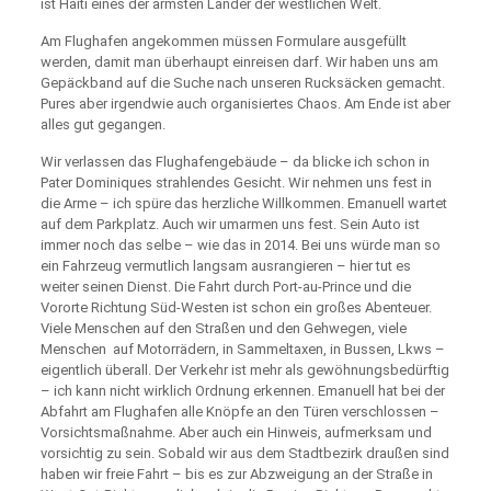
ist Haiti eines der ärmsten Länder der westlichen Welt.
Am Flughafen angekommen müssen Formulare ausgefüllt
werden, damit man überhaupt einreisen darf. Wir haben uns am
Gepäckband auf die Suche nach unseren Rucksäcken gemacht.
Pures aber irgendwie auch organisiertes Chaos. Am Ende ist aber
alles gut gegangen.
Wir verlassen das Flughafengebäude – da blicke ich schon in
Pater Dominiques strahlendes Gesicht. Wir nehmen uns fest in
die Arme – ich spüre das herzliche Willkommen. Emanuell wartet
auf dem Parkplatz. Auch wir umarmen uns fest. Sein Auto ist
immer noch das selbe – wie das in 2014. Bei uns würde man so
ein Fahrzeug vermutlich langsam ausrangieren – hier tut es
weiter seinen Dienst. Die Fahrt durch Port-au-Prince und die
Vororte Richtung Süd-Westen ist schon ein großes Abenteuer.
Viele Menschen auf den Straßen und den Gehwegen, viele
Menschen auf Motorrädern, in Sammeltaxen, in Bussen, Lkws –
eigentlich überall. Der Verkehr ist mehr als gewöhnungsbedürftig
– ich kann nicht wirklich Ordnung erkennen. Emanuell hat bei der
Abfahrt am Flughafen alle Knöpfe an den Türen verschlossen –
Vorsichtsmaßnahme. Aber auch ein Hinweis, aufmerksam und
vorsichtig zu sein. Sobald wir aus dem Stadtbezirk draußen sind
haben wir freie Fahrt – bis es zur Abzweigung an der Straße in