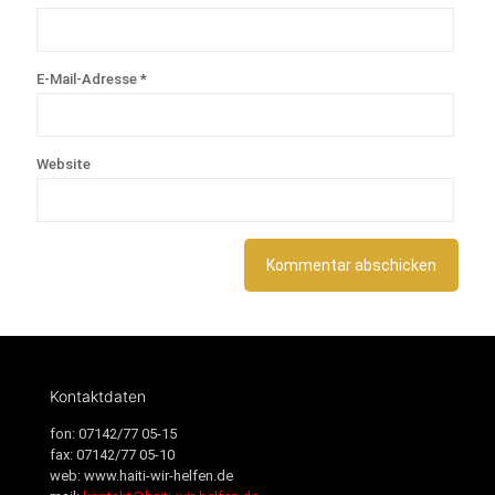
E-Mail-Adresse
*
Website
Kontaktdaten
fon
: 07142/77 05-15
fax
: 07142/77 05-10
web
: www.haiti-wir-helfen.de