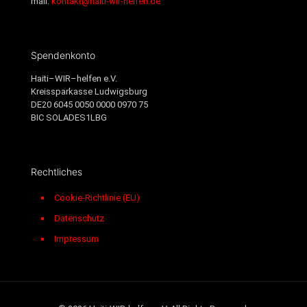
mail
:
kontakt@haiti-wir-helfen.de
Spendenkonto
Haiti–WIR–helfen e.V.
Kreissparkasse Ludwigsburg
DE20 6045 0050 0000 0970 75
BIC SOLADES1LBG
Rechtliches
Cookie-Richtlinie (EU)
Datenschutz
Impressum