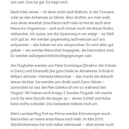
uns sein. Das tut gut. Es trägt mich.
Nach Haiti reisen – ist eben nicht nach Baltrum, in die Toscana
oder an den Achensee zu fahren. Also dorthin, wo man weiß,
was einen erwartet. Eine Reise nach Haiti ist immer auch eine
Reise ins Ungewisse – und auch immer noch mit etwas Risiko
verbunden. Ich spüre, wie die Spannung in mir steigt – es fühlt
sich gut an. Wir werden gegenseitig aufmerksam auf uns
aufpassen – das haben wir uns versprochen. Es wird alles gut
gehen – wir werden Menschen begegnen, die besonders sind.
Es werden außergewöhnliche Begegnungen sein.
Am Flughafen werden uns Pater Dominique (Direktor der Schule
in Dano) und Emanuell (die gute Seele an Annelieses Schule in
Méyer) abholen. Vertraute Menschen – das macht die Ankunft
etwas leichter. Sie werden uns direkt nach Dano fahren –
zumindest ist das der Plan (denke ich mir so während des
Fluges). Wir haben noch knapp 2 Sunden Flugzeit. Ich mache
noch für eine Stunde die Augen zu – etwas Schlaf und Ruhe
kann nichts schaden. Die Gedanken treiben mich um.
Beim Landeanflug Port-au-Prince werden Erinnerungen wach.
Besonders an meine erste Reise nach Haiti. Im Mai 2010.
Glücklicherweise hat sich vieles verbessert – aber immer noch