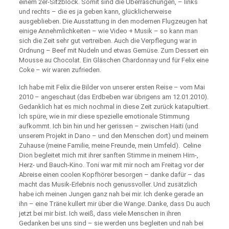
einem 2er-Sitzblock. Somit sind die Überraschungen, – links
und rechts – die es ja geben kann, glücklicherweise
ausgeblieben. Die Ausstattung in den modernen Flugzeugen hat
einige Annehmlichkeiten – wie Video + Musik – so kann man
sich die Zeit sehr gut vertreiben. Auch die Verpflegung war in
Ordnung – Beef mit Nudeln und etwas Gemüse. Zum Dessert ein
Mousse au Chocolat. Ein Gläschen Chardonnay und für Felix eine
Coke – wir waren zufrieden.
Ich habe mit Felix die Bilder von unserer ersten Reise – vom Mai
2010 – angeschaut (das Erdbeben war übrigens am 12.01.2010).
Gedanklich hat es mich nochmal in diese Zeit zurück katapultiert.
Ich spüre, wie in mir diese spezielle emotionale Stimmung
aufkommt. Ich bin hin und her gerissen – zwischen Haiti (und
unserem Projekt in Dano – und den Menschen dort) und meinem
Zuhause (meine Familie, meine Freunde, mein Umfeld). Celine
Dion begleitet mich mit ihrer sanften Stimme in meinem Hirn-,
Herz- und Bauch-Kino. Toni war mit mir noch am Freitag vor der
Abreise einen coolen Kopfhörer besorgen – danke dafür – das
macht das Musik-Erlebnis noch genussvoller. Und zusätzlich
habe ich meinen Jungen ganz nah bei mir. Ich denke gerade an
ihn – eine Träne kullert mir über die Wange. Danke, dass Du auch
jetzt bei mir bist. Ich weiß, dass viele Menschen in ihren
Gedanken bei uns sind – sie werden uns begleiten und nah bei