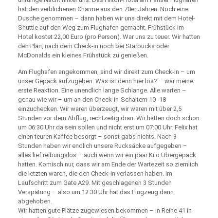
hat den verblichenen Charme aus den 70er Jahren. Noch eine
Dusche genommen – dann haben wir uns direkt mit dem Hotel-
Shuttle auf den Weg zum Flughafen gemacht. Frühstück im
Hotel kostet 22,00 Euro (pro Person). War uns zu teuer. Wir hatten
den Plan, nach dem Check-in noch bei Starbucks oder
McDonalds ein kleines Frühstück zu genießen.
Am Flughafen angekommen, sind wir direkt zum Check-in – um
unser Gepäck aufzugeben. Was ist denn hier los? – war meine
erste Reaktion. Eine unendlich lange Schlange. Alle warten –
genau wie wir – um an den Check-in-Schaltern 10 -18
einzuchecken. Wir waren überzeugt, wir waren mit über 2,5
Stunden vor dem Abflug, rechtzeitig dran. Wir hätten doch schon
um 06:30 Uhr da sein sollen und nicht erst um 07:00 Uhr. Felix hat
einen teuren Kaffee besorgt – sonst gabs nichts. Nach 3
Stunden haben wir endlich unsere Rucksäcke aufgegeben –
alles lief reibungslos – auch wenn wir ein paar Kilo Übergepäck
hatten. Komisch nur, dass wir am Ende der Wartezeit so ziemlich
die letzten waren, die den Check-in verlassen haben. Im
Laufschritt zum Gate A29. Mit geschlagenen 3 Stunden
Verspätung – also um 12:30 Uhr hat das Flugzeug dann
abgehoben.
Wir hatten gute Plätze zugewiesen bekommen – in Reihe 41 in